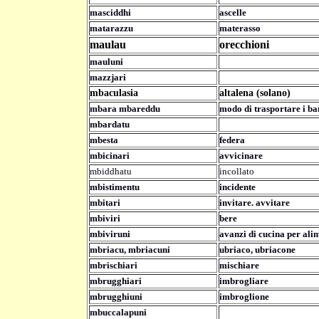
masciddhi
ascelle
matarazzu
materasso
maulau
orecchioni
mauluni
mazzjari
mbaculasia
altalena (solano)
mbara mbareddu
modo di trasportare i b
mbardatu
mbesta
federa
mbicinari
avvicinare
mbiddhatu
incollato
mbistimentu
incidente
mbitari
invitare. avvitare
mbiviri
bere
mbiviruni
avanzi di cucina per ali
mbriacu, mbriacuni
ubriaco, ubriacone
mbrischiari
mischiare
mbrugghiari
imbrogliare
mbrugghiuni
imbroglione
mbuccalapuni