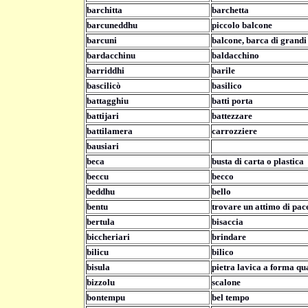
barchitta
barchetta
barcuneddhu
piccolo balcone
barcuni
balcone, barca di grandi
bardacchinu
baldacchino
barriddhi
barile
bascilicò
basilico
battagghiu
batti porta
battijari
battezzare
battilamera
carrozziere
bausiari
beca
busta di carta o plastica
beccu
becco
beddhu
bello
bentu
trovare un attimo di pac
bertula
bisaccia
biccheriari
brindare
bilicu
bilico
bisula
pietra lavica a forma qua
bizzolu
scalone
bontempu
bel tempo