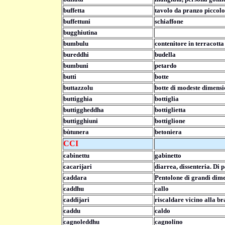
buffetta
tavolo da pranzo piccolo
buffettuni
schiaffone
bugghiutina
bumbulu
contenitore in terracott
bureddhi
budella
bumbuni
petardo
butti
botte
buttazzolu
botte di modeste dimens
buttigghia
bottiglia
buttiggheddha
bottiglietta
buttigghiuni
bottiglione
bùtunera
betoniera
CCI
cabinettu
gabinetto
cacarijari
diarrea, dissenteria. Di 
caddara
Pentolone di grandi dime
caddhu
callo
caddijari
riscaldare vicino alla br
caddu
caldo
cagnoleddhu
cagnolino