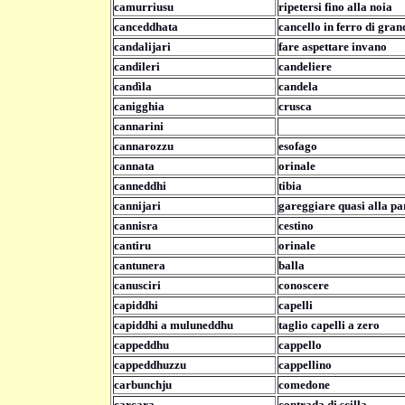
camurriusu
ripetersi fino alla noia
canceddhata
cancello in ferro di gran
candalijari
fare aspettare invano
candileri
candeliere
candìla
candela
canigghia
crusca
cannarini
cannarozzu
esofago
cannata
orinale
canneddhi
tibia
cannijari
gareggiare quasi alla pa
cannis
ra
cestino
cantiru
orinale
cantunera
balla
canusciri
conoscere
capiddhi
capelli
capiddhi a muluneddhu
taglio capelli a zero
cappeddhu
cappello
cappeddhuzzu
cappellino
carbunchju
comedone
carcara
contrada di scilla