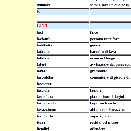
ddunari
sorvigliare un qualcosa
E
EFFI
faci
falce
faciotulu
persona tutto fare
faddhetta
gonna
fafaiana
baccello di fava
falacca
orma nel fango
faleri
avvistatore del pesce sp
fantali
grembiule
fasceddha
contenitore di piccole di
fasciaturi
fasciola
fagiola
fasciolata
piantagione di fagioli
fascioleddhi
fagiolini freschi
favazzinotu
abitante di Favazzina
ferribottu
vapore, nave
fezza
residui del mosto
ffendiri
offendere