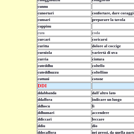
cunnu
cunortari
confortare, dare coraggi
cunsari
preparare la tavola
cuppinu
cura
coda
curcari
coricarsi
curitta
dolore al coccige
curniola
variertà di uva
curria
cintura
cuteddhu
coltello
cuteddhuzzu
coltellino
cuttuni
cotone
DDI
ddabbanda
dall'altro lato
ddaffora
indicare un luogo
ddhocu
lì
ddhumari
accendere
ddiccari
leccare
ddiu
dio
ddocaffora
nei pressi, da quella part