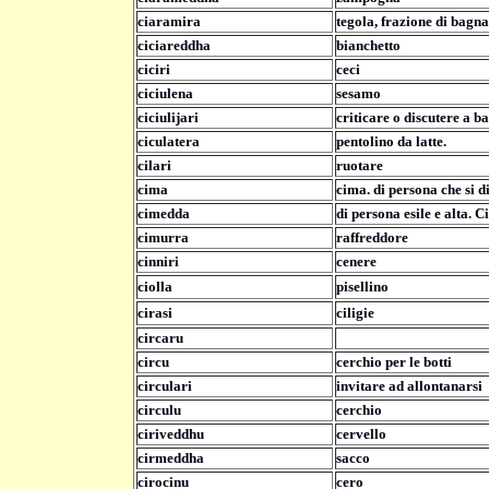
ciaramira
tegola, frazione di bagn
ciciareddha
bianchetto
ciciri
ceci
ciciulena
sesamo
ciciulijari
criticare o discutere a b
ciculatera
pentolino da latte.
cilari
ruotare
cima
cima. di persona che si di
cimedda
di persona esile e alta. 
cimurra
raffreddore
cinniri
cenere
ciolla
pisellino
cirasi
ciligie
circaru
circu
cerchio per le botti
circulari
invitare ad allontanarsi
circulu
cerchio
ciriveddhu
cervello
cirmeddha
sacco
cirocinu
cero