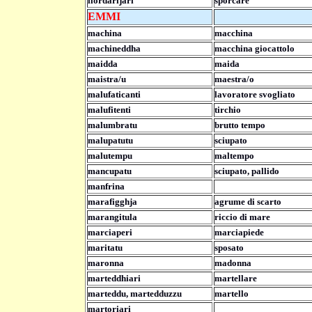
llordarijari
sporcare
EMMI
machina
macchina
machineddha
macchina giocattolo
maidda
maida
maistra/u
maestra/o
malufaticanti
lavoratore svogliato
malufitenti
tirchio
malumbratu
brutto tempo
malupatutu
sciupato
malutempu
maltempo
mancupatu
sciupato, pallido
manfrina
marafigghja
agrume di scarto
marangitula
riccio di mare
marciaperi
marciapiede
maritatu
sposato
maronna
madonna
marteddhiari
martellare
marteddu, martedduzzu
martello
martoriari