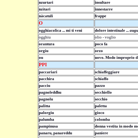
nzurtari
insultare
nzìtari
innestarre
nàcatuli
frappe
O
ogghiacolica ... mi ti veni
dolore intestinale ...
augu
ogghiu
olio - voglio
orantura
poco fa
orgiu
orzo
ou
uovo. Modo improprio d
PPI
paccariari
schiaffeggiare
pacchira
schiaffo
pacciu
pazzo
pagnoleddhu
secchiello
pagnolu
secchio
palitta
paletta
palorgiu
gioco
palumba
colomba
pampinusa
donna vestita in modo m
panaru, panareddu
paniere