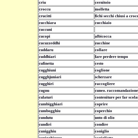
criu
cernitoio
croccu
molletta
crucitti
fichi secchi chiusi a croc
cucchiara
cucchiaio
cuccuni
cucopi
albicocca
cucuzzeddhi
zucchine
cuddaru
collare
cuddhiari
fare perdere tempo
cufinetta
cesto
cugghiuni
coglione
cugghjuniari
scherzare
cugghìri
raccogliere
cugnu
cuneo. raccomandazione
culaturi
conteniture per far scola
cumbigghiari
coprire
cumbogghiu
coperchio
cundutu
unto di olio
cundìri
condire
cunigghiu
coniglio
cunigghiuzzu
coniglietto