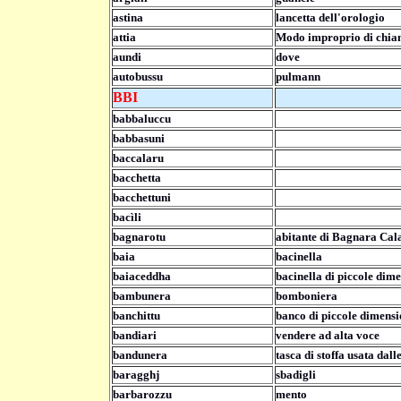
astina
lancetta dell'orologio
attia
Modo improprio di chia
aundi
dove
autobussu
pulmann
BBI
babbaluccu
babbasuni
baccalaru
bacchetta
bacchettuni
bacìli
bagnarotu
abitante di Bagnara Cal
baia
bacinella
baiaceddha
bacinella di piccole dime
bambunera
bomboniera
banchittu
banco di piccole dimensi
bandiari
vendere ad alta voce
bandunera
tasca di stoffa usata dall
baragghj
sbadigli
barbarozzu
mento