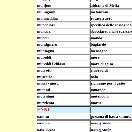
mulijotu
abitante di Melia
mulingiani
melanzane
muluneddhu
rasato a zero
mundalori
specifico delle castagne f
mundari
sbucciare, anche scartar
mundu
mondo
munsignaru
bugiardo
munsogna
mensogna
mureddi
more
mureddi i chiosu
more di gelso
murroiti
emorroidi
musceria
noia
musci - musci
richiamo per il gatto
mutanti
mutande
mutantuni
mutandoni
muzzicata
morso
ENNI
nanittu
persona di bassa statura
naschia
naso grande
naschiazza
naso grande