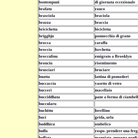
bontempuni
di giornata eccezionale
brafatu
rauco
brasciola
braciola
brazza
braccia
bricichetta
bicicletta
brigghju
pannocchia di grano
brocca
caraffa
broccia
forchetta
brocculinu
emigrato a Brooklyn
bronciu
risentimento
brusciari
bruciare
buatta
lattina di pomodori
buccaccia
vasetto di vetro
bucceri
macellaio
bucciddhata
pane a forma di ciambel
buccularu
buchittu
forellino
buci
grida, urla
buddhicu
ombelico
buffa
rospo. prendere una fre
buffata
mangiata, persona gonfi