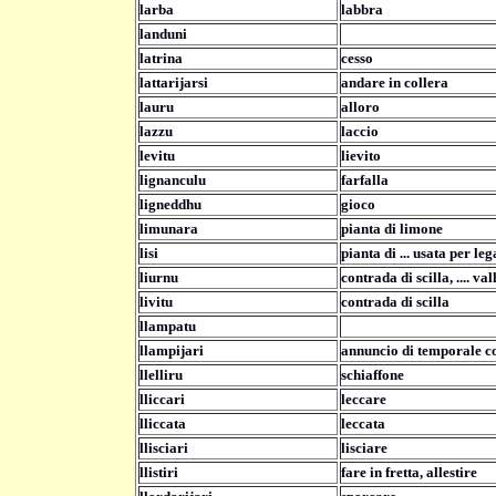
larba
labbra
landuni
latrina
cesso
lattarijarsi
andare in collera
lauru
alloro
lazzu
laccio
levitu
lievito
lignanculu
farfalla
ligneddhu
gioco
limunara
pianta di limone
lisi
pianta di ... usata per leg
liurnu
contrada di scilla, .... va
livitu
contrada di scilla
llampatu
llampijari
annuncio di temporale c
llelliru
schiaffone
lliccari
leccare
lliccata
leccata
llisciari
lisciare
llistiri
fare in fretta, allestire