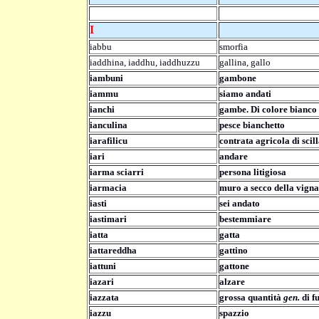
I
iabbu
smorfia
iaddhina, iaddhu, iaddhuzzu
gallina, gallo
iambuni
gambone
iammu
siamo andati
ianchi
gambe. Di colore bianco
ianculina
pesce bianchetto
iarafilicu
contrata agricola di scil
iari
andare
iarma sciarri
persona litigiosa
iarmacia
muro a secco della vigna
iasti
sei andato
iastimari
bestemmiare
iatta
gatta
iattareddha
gattino
iattuni
gattone
iazari
alzare
iazzata
grossa quantità
gen.
di f
iazzu
spazzio