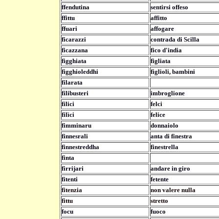
ffendutina
sentirsi offeso
ffittu
affitto
ffuari
affogare
ficarazzi
contrada di Scilla
ficazzana
fico d'india
figghiata
figliata
figghioleddhi
figlioli, bambini
filarata
filibusteri
imbroglione
filici
felci
filìci
felice
fimminaru
donnaiolo
finnesrali
anta di finestra
finnestreddha
finestrella
finta
firrijari
andare in giro
fitenti
fetente
fitenzia
non valere nulla
fittu
stretto
focu
fuoco