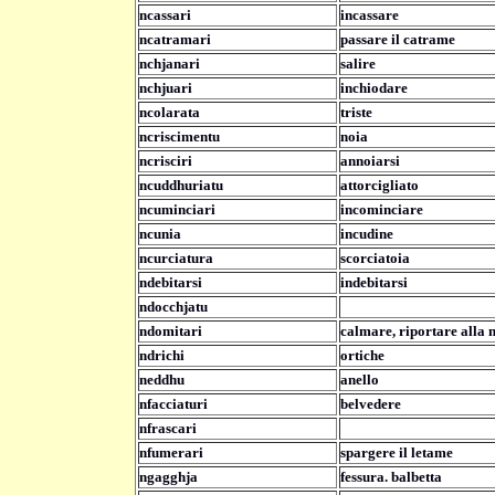
ncassari
incassare
ncatramari
passare il catrame
nchjanari
salire
nchjuari
inchiodare
ncolarata
triste
ncriscimentu
noia
ncrisciri
annoiarsi
ncuddhuriatu
attorcigliato
ncuminciari
incominciare
ncunia
incudine
ncurciatura
scorciatoia
ndebitarsi
indebitarsi
ndocchjatu
ndomitari
calmare, riportare alla 
ndrichi
ortiche
neddhu
anello
nfacciaturi
belvedere
nfrascari
nfumerari
spargere il letame
ngagghja
fessura. balbetta