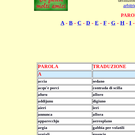
definizion
arbitr
PARO
A
-
B
-
C
-
D
-
E
-
F
-
G
-
H
-
I
PAROLA
TRADUZIONE
A
accia
sedano
acqu'e porci
contrada di scilla
afuru
alloro
addijunu
digiuno
aieri
ieri
annunca
allora
apparecchju
aereoplano
argia
gabbia per volatili
argiali
guancie