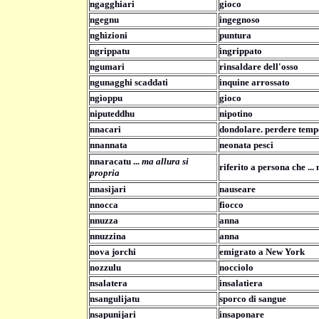
ngagghiari
gioco
ngegnu
ingegnoso
nghìzioni
puntura
ngrippatu
ingrippato
ngumari
rinsaldare dell'osso
ngunagghi scaddati
inquine arrossato
ngìoppu
gioco
niputeddhu
nipotino
nnacari
dondolare. perdere tempo
nnannata
neonata pesci
nnaracatu ...
ma allura si
riferito a persona che ...
propria
nnasijari
nauseare
nnocca
fiocco
nnuzza
anna
nnuzzina
anna
nova jorchi
emigrato a New York
nozzulu
nocciolo
nsalatera
insalatiera
nsangulijatu
sporco di sangue
nsapunijari
insaponare