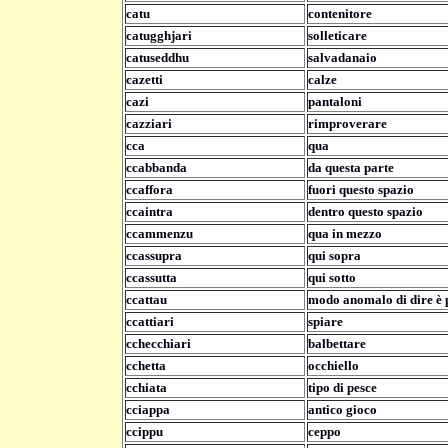
catu
contenitore
catugghjari
solleticare
catuseddhu
salvadanaio
cazetti
calze
cazi
pantaloni
cazziari
rimproverare
cca
qua
ccabbanda
da questa parte
ccaffora
fuori questo spazio
ccaintra
dentro questo spazio
ccammenzu
qua in mezzo
ccassupra
qui sopra
ccassutta
qui sotto
ccattau
modo anomalo di dire è 
ccattiari
spiare
cchecchiari
balbettare
cchetta
occhiello
cchiata
tipo di pesce
cciappa
antico gioco
ccippu
ceppo