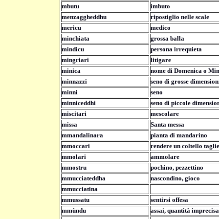
mbutu
imbuto
menzaggheddhu
ripostiglio nelle scale
mericu
medico
minchiata
grossa balla
mindicu
persona irrequieta
mingriari
litigare
minica
nome di Domenica o Mim
minnazzi
seno di grosse dimension
minni
seno
minniceddhi
seno di piccole dimensio
miscitari
mescolare
missa
Santa messa
mmandalinara
pianta di mandarino
mmoccari
rendere un coltello tagli
mmolari
ammolare
mmostru
pochino, pezzettino
mmucciateddha
nascondino, gioco
mmucciatina
mmussatu
sentirsi offesa
mmùndu
assai, quantità imprecisa