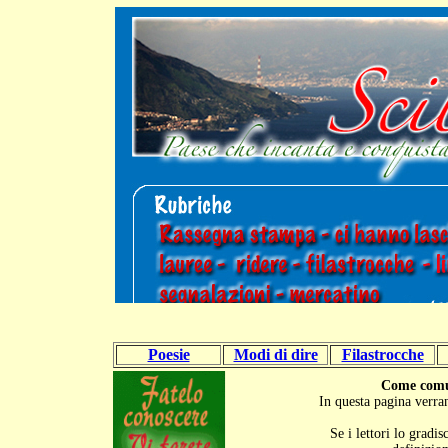
Poesie
Modi di dire
Filastrocche
Come comun
In questa pagina verran
Se i lettori lo gradi