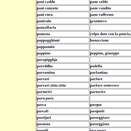
pani caddu
pane caldo
pani cunzatu
pane condito
pani ruru
pane raffermo
paniculu
granturco
panzallaria
panzata
colpo dato con la pancia
pappagghiuni
bonaccione
pappanniu
pappinu
peppino, giuseppe
parapigghja
pareddha
padella
parrantina
parlantina
parrari
parlare
parrari zittu zittu
parlare sottovoce
parturiri
partorire
paru paru
pasca
pasqua
pascali
pasquale
passijari
passeggiare
passiata
passeggiata
passuli
uva passa