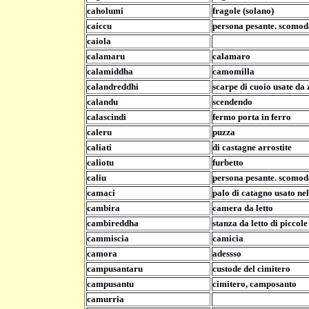
caholumi
fragole (solano)
caiccu
persona pesante. scomod
caiola
calamaru
calamaro
calamiddha
camomilla
calandreddhi
scarpe di cuoio usate da
calandu
scendendo
calascindi
fermo porta in ferro
caleru
puzza
caliati
di castagne arrostite
caliotu
furbetto
caliu
persona pesante. scomod
camaci
palo di catagno usato nel
cambira
camera da letto
cambireddha
stanza da letto di piccol
cammiscia
camicia
camora
adessso
campusantaru
custode del cimitero
campusantu
cimitero, camposanto
camurria