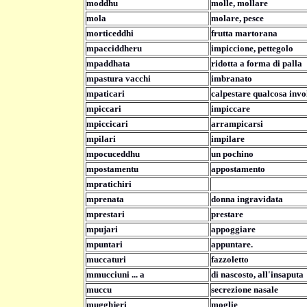
moddhu
molle, mollare
mola
molare, pesce
morticeddhi
frutta martorana
mpacciddheru
impiccione, pettegolo
mpaddhata
ridotta a forma di palla
mpastura vacchi
imbranato
mpaticari
calpestare qualcosa inv
mpiccari
impiccare
mpiccicari
arrampicarsi
mpilari
impilare
mpocuceddhu
un pochino
mpostamentu
appostamento
mpratichiri
mprenata
donna ingravidata
mprestari
prestare
mpujari
appoggiare
mpuntari
appuntare.
muccaturi
fazzoletto
mmucciuni ... a
di nascosto, all'insaputa
muccu
secrezione nasale
mugghjeri
moglie