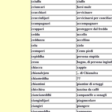
cciuffu
ciuffo
cciuncari
farsi male
ccucchiari
avvicinare
ccucciulijari
avvicinarsi per conciliar
ccumpagnari
accompagnare
ccuppari
proteggere dal freddo
ceddu
uccello
cedduzzu
uccellino
celu
cielo
centuperi
Cento piedi
cepiddha
persona stupida
cessu
bagno, di persona ingiud
chiaccu
cappio
chianalejoto
... di Chianalea
chianteddha
??
chiantimi
piantine di ortaggi
chicchira
tazzina da caffè
ciancianeddhi
campanelle a sonagli
ciangiulijari
piagnucolare
ciangìri
piangere
ciarameddha
zampogna