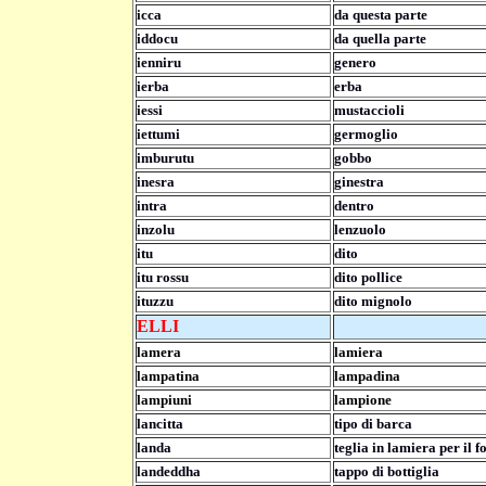
icca
da questa parte
iddocu
da quella parte
ienniru
genero
ierba
erba
iessi
mustaccioli
iettumi
germoglio
imburutu
gobbo
inesra
ginestra
intra
dentro
inzolu
lenzuolo
itu
dito
itu rossu
dito pollice
ituzzu
dito mignolo
ELLI
lamera
lamiera
lampatina
lampadina
lampiuni
lampione
lancitta
tipo di barca
landa
teglia in lamiera per il f
landeddha
tappo di bottiglia