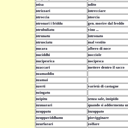
ntisa
udito
ntrizzari
intrecciare
ntroccìa
ntorcia
ntronari i friddu
gen. morire dal freddo
ntrubuliatu
vino ...
ntrunatu
intronato
ntrusciatu
mal vestito
nucara
albero di noce
nuciddhi
nocciole
nucipesrica
nocipesca
nzaccari
mettere dentro il sacco
nzamaddiu
nzamai
nzerti
varietà di castagne
nzingatu
nzipitu
senza sale, insipido
nzuuarari
quando si addormenta un
nzuppatu
inzuppato
nzuppaviddhanu
piovigginare
nzurfarari
zolfare