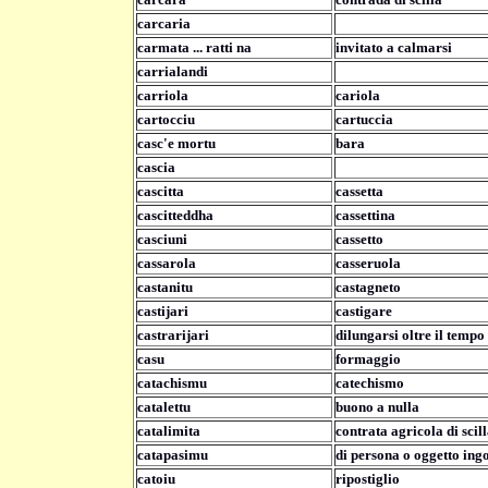
carcaria
carmata ... ratti na
invitato a calmarsi
carrialandi
carriola
cariola
cartocciu
cartuccia
casc'e mortu
bara
cascia
cascitta
cassetta
cascitteddha
cassettina
casciuni
cassetto
cassarola
casseruola
castanitu
castagneto
castijari
castigare
castrarijari
dilungarsi oltre il tempo
casu
formaggio
catachismu
catechismo
catalettu
buono a nulla
catalimita
contrata agricola di scil
catapasimu
di persona o oggetto in
catoiu
ripostiglio