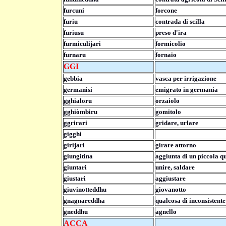
furcuni
forcone
furiu
contrada di scilla
furiusu
preso d'ira
furmiculijari
formicolio
furnaru
fornaio
GGI
gebbia
vasca per irrigazione
germanisi
emigrato in germania
gghialoru
orzaiolo
gghiòmbiru
gomitolo
ggrirari
gridare, urlare
gigghi
girijari
girare attorno
giungitina
aggiunta di un piccola q
giuntari
unire, saldare
giustari
aggiustare
giuvinotteddhu
giovanotto
gnagnareddha
qualcosa di inconsistente
gneddhu
agnello
ACCA