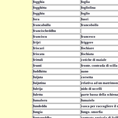
fogghia
foglia
fogghitta
fogliolina
fogghiu
foglio
fora
fuori
francabullu
francobollo
francischeddhu
franciscu
francesco
frijri
friggere
friscari
fischiare
friscata
fischiata
frittuli
cotiche di maiale
frunti
fronte. contrada di scilla
fuddhittu
nano
fuijuta
corsetta
fuijutina
relativa ad un matrimoni
fuleija
nido di uccelli
fulettu
parte bassa della schiena
fumaloru
fumaiolo
fundeddu
vasca per raccogliere il
fungia
fungo. smorfia
funtaneddha
contrata agricola di Scil