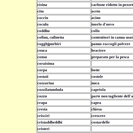
cisina
carbone ridotto in pezzet
citu
aceto
cocciu
acino
coculu
tuorlo d'uovo
coddhu
collo
cofinu, cufinetta
contenitori in canna usati
cogghjpurbiri
panno raccogli polvere
conca
braciere
consu
preparato per la pesca
coraisima
corpa
botte
costati
costole
cozzarina
nuca
cozzilatumbula
capriola
cozzu
parte non tagliente dell'
crapa
capra
cresia
chiesa
criscìri
crescere
cristaddheddhi
costardelle
cristeri